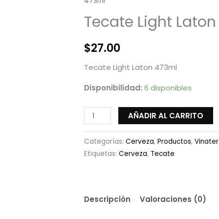
473ml
473ml
cantidad
Tecate Light Lato
$
27.00
Tecate Light Laton 473ml
Disponibilidad:
6 disponibles
AÑADIR AL CARRITO
Categorías:
Cerveza
,
Productos
,
Vinater
Etiquetas:
Cerveza
,
Tecate
Descripción
Valoraciones (0)