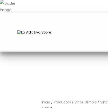
Ir
al
contenido
Tecate
Light
Laton
Inicio
/
Productos
/
Vinos Olimpia
/
Vina