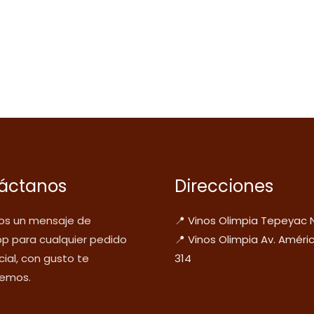
áctanos
Direcciones
s un mensaje de
📍 Vinos Olimpia Tepeyac 
p para cualquier pedido
📍 Vinos Olimpia Av. Améri
ial, con gusto te
314
emos.