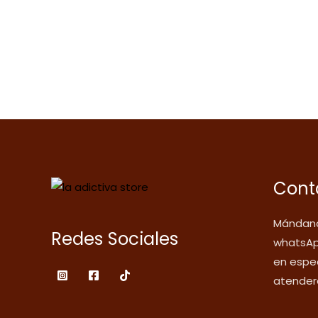
Cont
Mándano
Redes Sociales
whatsAp
en espec
atender