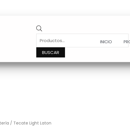
PRODUCTS
SEARCH
INICIO
PR
BUSCAR
tería
/ Tecate Light Laton