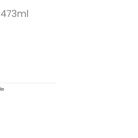
n 473ml
ía