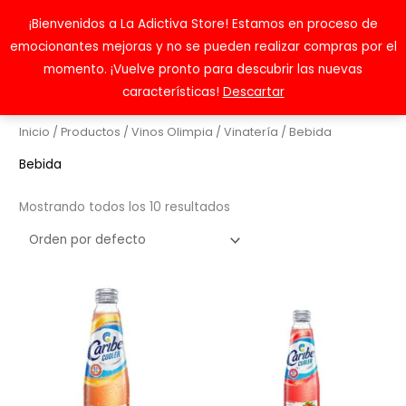
Ir
¡Bienvenidos a La Adictiva Store! Estamos en proceso de
Buscar
al
emocionantes mejoras y no se pueden realizar compras por el
contenido
momento. ¡Vuelve pronto para descubrir las nuevas
características!
Descartar
Inicio
/
Productos
/
Vinos Olimpia
/
Vinatería
/ Bebida
Bebida
Mostrando todos los 10 resultados