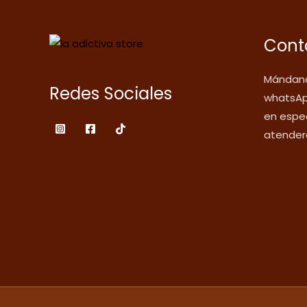
Cont
Mándano
Redes Sociales
whatsAp
en espec
atender