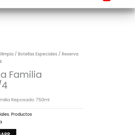
Olimpia
/
Botellas Especiales
/ Reserva
4
La Familia
/4
amilia Reposado 750ml
iales
,
Productos
la
SAPP