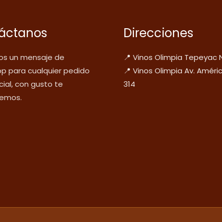
áctanos
Direcciones
s un mensaje de
📍 Vinos Olimpia Tepeyac 
p para cualquier pedido
📍 Vinos Olimpia Av. Améri
ial, con gusto te
314
emos.