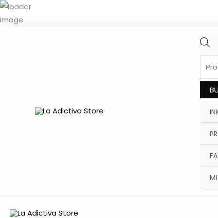
Ir
al
contenido
PRO
SEAR
B
IN
P
FA
MI