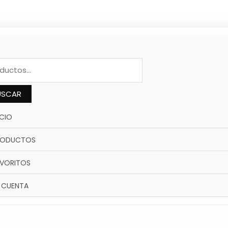
DUCTS
CH
USCAR
ICIO
RODUCTOS
VORITOS
 CUENTA