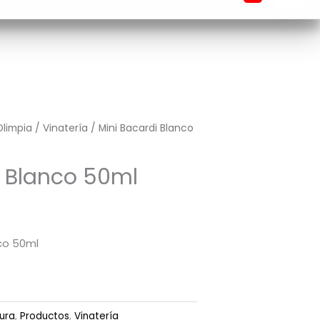
Olimpia
/
Vinatería
/ Mini Bacardi Blanco
i Blanco 50ml
nco 50ml
tura
,
Productos
,
Vinatería