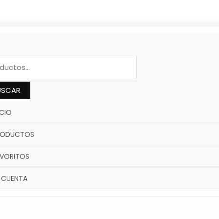
DUCTS
CH
USCAR
ICIO
RODUCTOS
VORITOS
 CUENTA