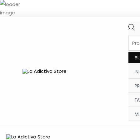
Ir
al
contenido
PRO
SEAR
B
IN
P
FA
MI