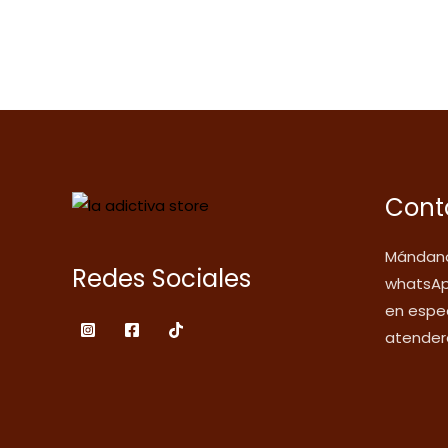
Cont
Mándano
Redes Sociales
whatsAp
en espec
atender