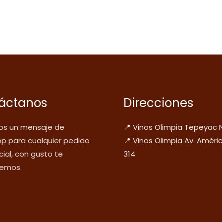
áctanos
Direcciones
s un mensaje de
📍 Vinos Olimpia Tepeyac 
p para cualquier pedido
📍 Vinos Olimpia Av. Améri
ial, con gusto te
314
emos.