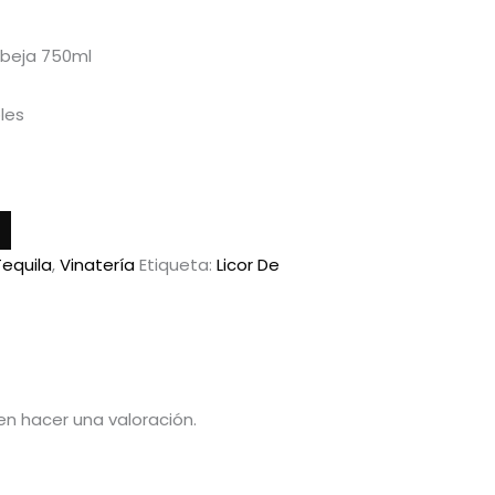
 Abeja 750ml
les
Tequila
,
Vinatería
Etiqueta:
Licor De
n hacer una valoración.