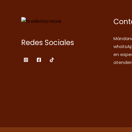
Cont
Mándano
Redes Sociales
whatsAp
en espec
atender