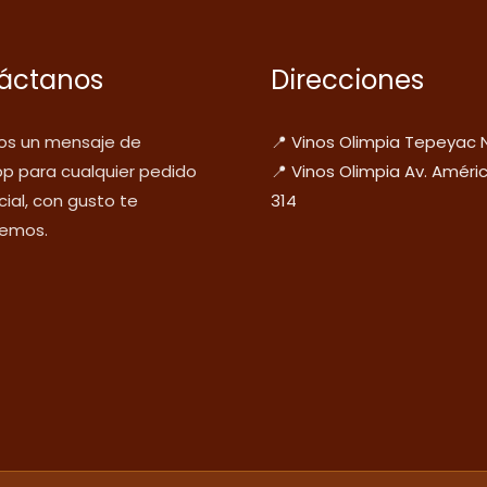
áctanos
Direcciones
s un mensaje de
📍 Vinos Olimpia Tepeyac 
p para cualquier pedido
📍 Vinos Olimpia Av. Améri
ial, con gusto te
314
emos.