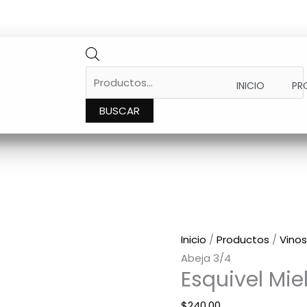
PRODUCTS
SEARCH
INICIO
PR
BUSCAR
Esquivel
Miel
De
Abeja
Inicio
/
Productos
/
Vinos
3/4
Abeja 3/4
Esquivel Mie
cantidad
$
240.00