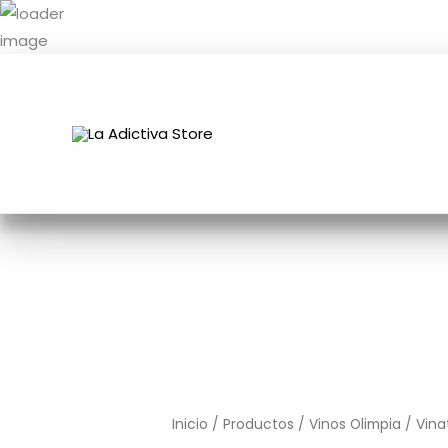
Ir
al
contenido
Controy
1L
cantidad
Inicio
/
Productos
/
Vinos Olimpia
/
Vina