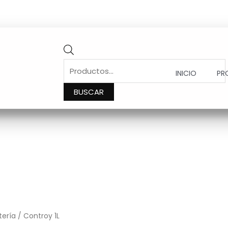
PRODUCTS
SEARCH
INICIO
PR
BUSCAR
tería
/ Controy 1L