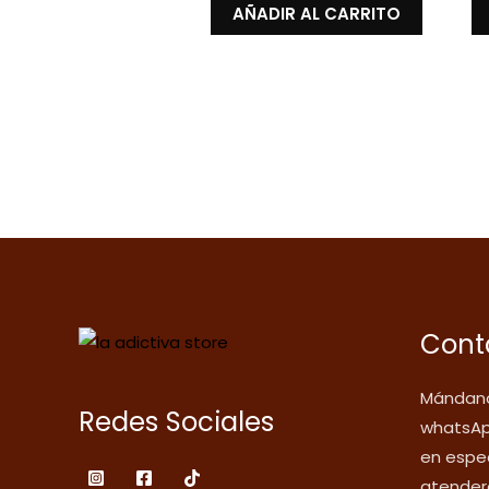
AÑADIR AL CARRITO
Cont
Mándano
Redes Sociales
whatsAp
en espec
atender