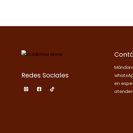
Cont
Mándano
Redes Sociales
whatsAp
en espec
atender