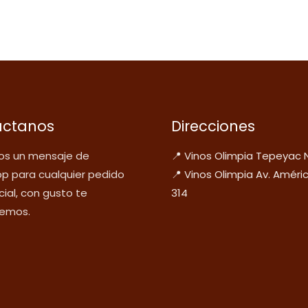
áctanos
Direcciones
s un mensaje de
📍 Vinos Olimpia Tepeyac 
p para cualquier pedido
📍 Vinos Olimpia Av. Améri
ial, con gusto te
314
emos.