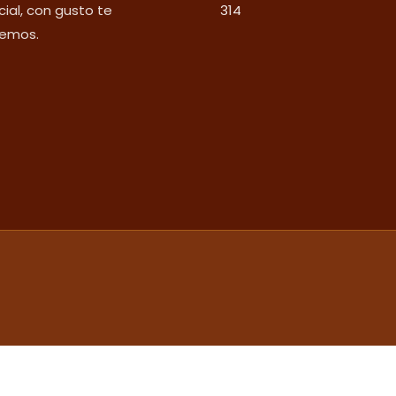
ial, con gusto te
314
emos.