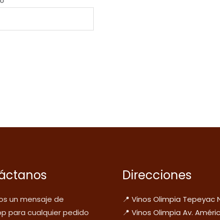
co
*
áctanos
Direcciones
s un mensaje de
📍 Vinos Olimpia Tepeyac 
p para cualquier pedido
📍 Vinos Olimpia Av. Améri