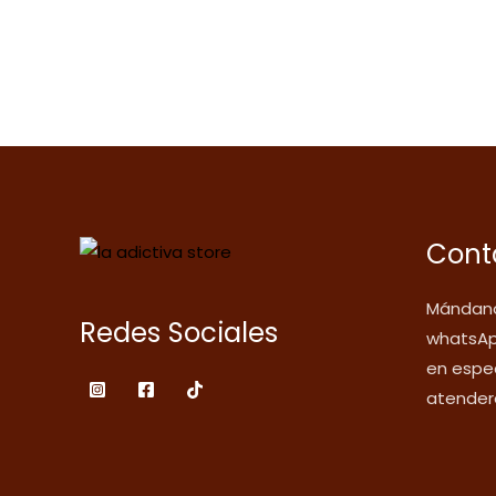
Cont
Mándano
Redes Sociales
whatsAp
en espec
atender