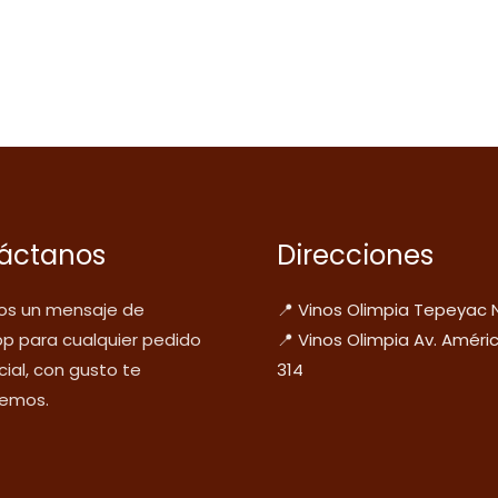
áctanos
Direcciones
s un mensaje de
📍 Vinos Olimpia Tepeyac 
p para cualquier pedido
📍 Vinos Olimpia Av. Améri
ial, con gusto te
314
emos.