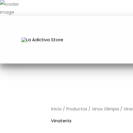
Ir
al
contenido
Inicio
/
Productos
/
Vinos Olimpia
/
Vina
Vinatería