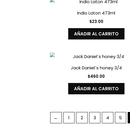
Indio Laton 473ml
$
23.00
AÑADIR AL CARRITO
Jack Daniel´s honey 3/4
$
460.00
AÑADIR AL CARRITO
←
1
2
3
4
5