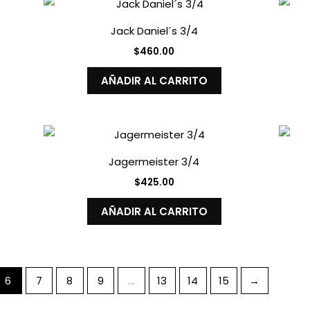
Jack Daniel´s 3/4
$
460.00
AÑADIR AL CARRITO
Jagermeister 3/4
$
425.00
AÑADIR AL CARRITO
6
7
8
9
…
13
14
15
→