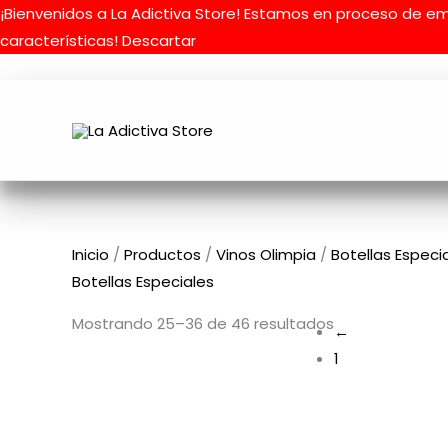
Ir
¡Bienvenidos a La Adictiva Store! Estamos en proceso de e
al
características!
Descartar
contenido
Inicio
/
Productos
/
Vinos Olimpia
/
Botellas Especi
Botellas Especiales
Mostrando 25–36 de 46 resultados
←
1